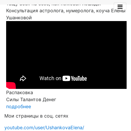
Тащу всех на себе, как ломовая лошадь!
Консультация астролога, нумеролога, коуча Елены
Ушанковой
Распаковка
Силы Талантов Денег
подробнее
Мои страницы в соц. сетях
youtube.com/user/UshankovaElena/